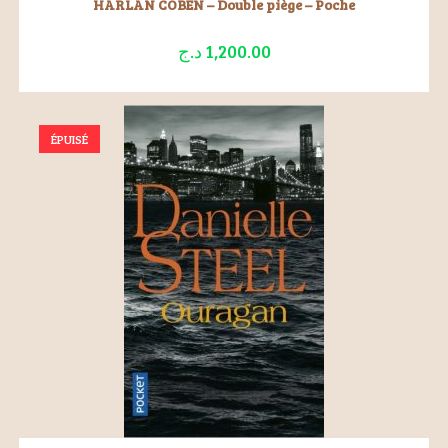
HARLAN COBEN – Double piège – Poche
د.ج
1,200.00
ÉPUISÉ