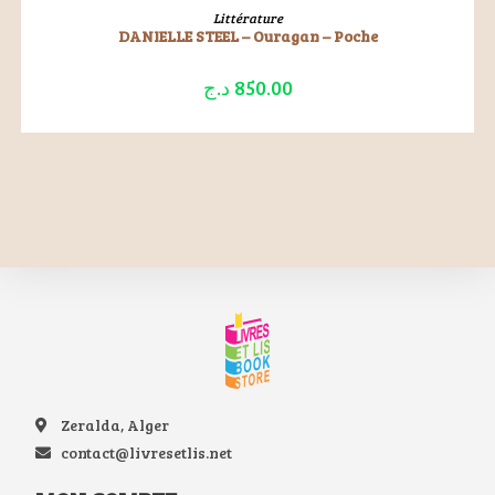
LIRE LA SUITE
Littérature
DANIELLE STEEL – Ouragan – Poche
د.ج
850.00
Zeralda, Alger
contact@livresetlis.net