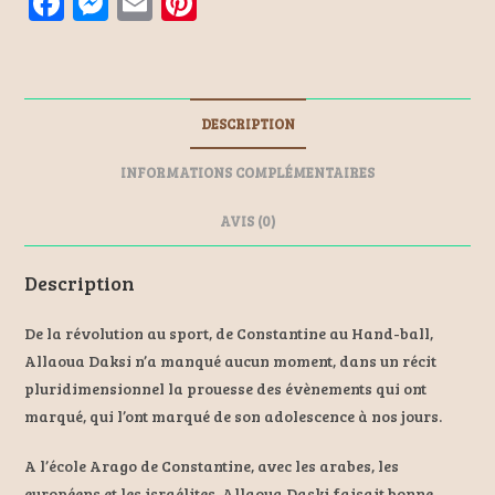
F
M
E
Pi
a
es
m
nt
ce
se
ai
er
b
n
l
es
DESCRIPTION
o
ge
t
o
r
INFORMATIONS COMPLÉMENTAIRES
k
AVIS (0)
Description
De la révolution au sport, de Constantine au Hand-ball,
Allaoua Daksi n’a manqué aucun moment, dans un récit
pluridimensionnel la prouesse des évènements qui ont
marqué, qui l’ont marqué de son adolescence à nos jours.
A l’école Arago de Constantine, avec les arabes, les
européens et les israélites, Allaoua Daski faisait bonne