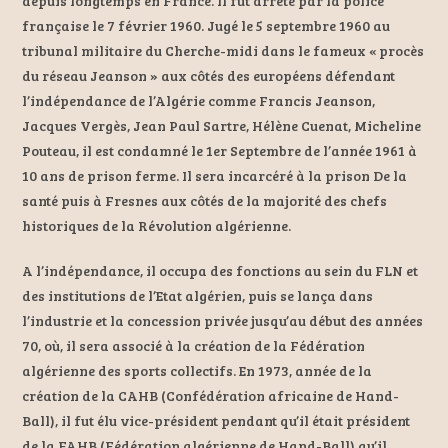
depuis longtemps en France. Il fut arrêté par la police
française le 7 février 1960. Jugé le 5 septembre 1960 au
tribunal militaire du Cherche-midi dans le fameux « procès
du réseau Jeanson » aux côtés des européens défendant
l’indépendance de l’Algérie comme Francis Jeanson,
Jacques Vergès, Jean Paul Sartre, Hélène Cuenat, Micheline
Pouteau, il est condamné le 1er Septembre de l’année 1961 à
10 ans de prison ferme. Il sera incarcéré à la prison De la
santé puis à Fresnes aux côtés de la majorité des chefs
historiques de la Révolution algérienne.
A l’indépendance, il occupa des fonctions au sein du FLN et
des institutions de l’Etat algérien, puis se lança dans
l’industrie et la concession privée jusqu’au début des années
70, où, il sera associé à la création de la Fédération
algérienne des sports collectifs. En 1973, année de la
création de la CAHB (Confédération africaine de Hand-
Ball), il fut élu vice-président pendant qu’il était président
de la FAHB (Fédération algérienne de Hand-Ball) qu’il