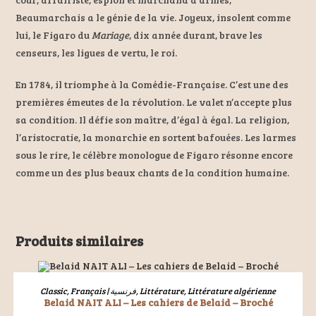
Beaumarchais a le génie de la vie. Joyeux, insolent comme
lui, le Figaro du
Mariage
, dix année durant, brave les
censeurs, les ligues de vertu, le roi.
En 1784, il triomphe à la Comédie-Française. C’est une des
premières émeutes de la révolution. Le valet n’accepte plus
sa condition. Il défie son maître, d’égal à égal. La religion,
l’aristocratie, la monarchie en sortent bafouées. Les larmes
sous le rire, le célèbre monologue de Figaro résonne encore
comme un des plus beaux chants de la condition humaine.
Produits similaires
ÉPUISÉ
LIRE LA SUITE
Classic
,
Français | فرنسية
,
Littérature
,
Littérature algérienne
Belaid NAIT ALI – Les cahiers de Belaid – Broché