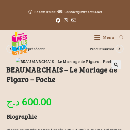
Besoin d'aide ?
Contact@livresetlis.net
Menu
Produit précédent
Produit suivant
BEAUMARCHAIS – Le Mariage de
Figaro – Poche
د.ج
600.00
Biographie
Pierre Augustin Caron (Paris, 1732-1799) a eu une existence