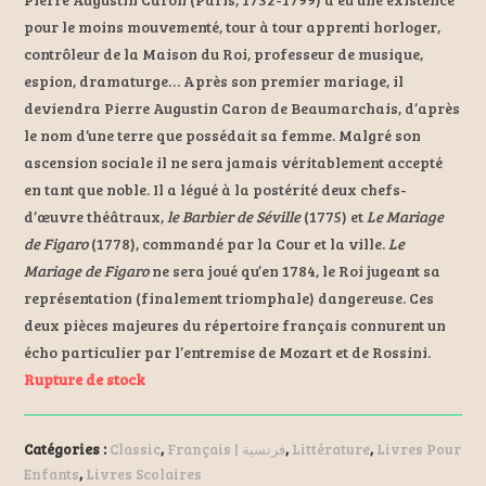
pour le moins mouvementé, tour à tour apprenti horloger,
contrôleur de la Maison du Roi, professeur de musique,
espion, dramaturge… Après son premier mariage, il
deviendra Pierre Augustin Caron de Beaumarchais, d’après
le nom d’une terre que possédait sa femme. Malgré son
ascension sociale il ne sera jamais véritablement accepté
en tant que noble. Il a légué à la postérité deux chefs-
d’œuvre théâtraux,
le Barbier de Séville
(1775) et
Le Mariage
de Figaro
(1778), commandé par la Cour et la ville.
Le
Mariage de Figaro
ne sera joué qu’en 1784, le Roi jugeant sa
représentation (finalement triomphale) dangereuse. Ces
deux pièces majeures du répertoire français connurent un
écho particulier par l’entremise de Mozart et de Rossini.
Rupture de stock
Catégories :
Classic
,
Français | فرنسية
,
Littérature
,
Livres Pour
Enfants
,
Livres Scolaires