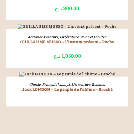
د.ج
800.00
ÉPUISÉ
LIRE LA SUITE
Action et Aventure
,
Littérature
,
Polar et thriller
GUILLAUME MUSSO – L’instant présent – Poche
د.ج
1,050.00
ÉPUISÉ
LIRE LA SUITE
Classic
,
Français | فرنسية
,
Littérature
,
Romans
Jack LONDON – Le peuple de l’abîme – Broché