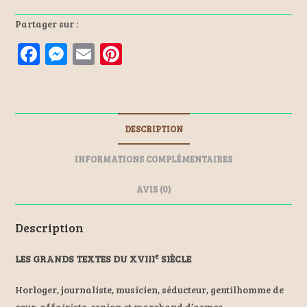
Partager sur :
F
M
E
Pi
a
es
m
nt
ce
se
ai
er
b
n
l
es
DESCRIPTION
o
ge
t
o
r
INFORMATIONS COMPLÉMENTAIRES
k
AVIS (0)
Description
e
LES GRANDS TEXTES DU XVIII
SIÈCLE
Horloger, journaliste, musicien, séducteur, gentilhomme de
cour, affairiste, espion et marchand d’armes,