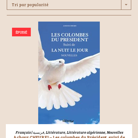
Tri par popularité
ÉPUISÉ
LIRE LA SUITE
Français | فرنسية
,
Littérature
,
Littérature algérienne
,
Nouvelles
Achour CHEURFI – Les colombes du Président, suivi de