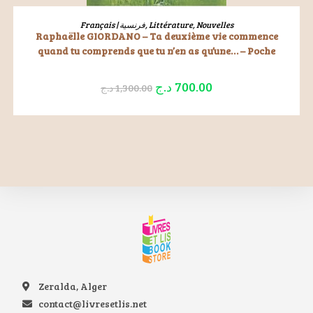
LIRE LA SUITE
Français | فرنسية
,
Littérature
,
Nouvelles
Raphaëlle GIORDANO – Ta deuxième vie commence
quand tu comprends que tu n’en as qu’une… – Poche
د.ج
700.00
د.ج
1,300.00
Zeralda, Alger
contact@livresetlis.net