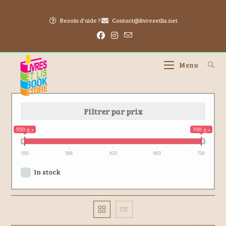
Besoin d'aide ?
Contact@livresetlis.net
Menu
Filtrer par prix
700 د.ج
550 د.ج
550
588
625
663
700
In stock