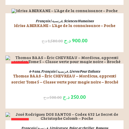
ÉPUISÉ
LIRE LA SUITE
Français | فرنسية
,
Sciences Humaines
Idriss ABERKANE – L’Age de la connaissance – Poche
د.ج
900.00
د.ج
1,580.00
ÉPUISÉ
LIRE LA SUITE
6-9 ans
,
Français | فرنسية
,
Livres Pour Enfants
Thomas BAAS – Éric CHEVREAU – Mordicus, apprenti
sorcier Tome 5 – Classe verte pour magie noire – Broché
د.ج
250.00
د.ج
500.00
ÉPUISÉ
LIRE LA SUITE
Français | فرنسية
,
Littérature
,
Polar et thriller
,
Romans