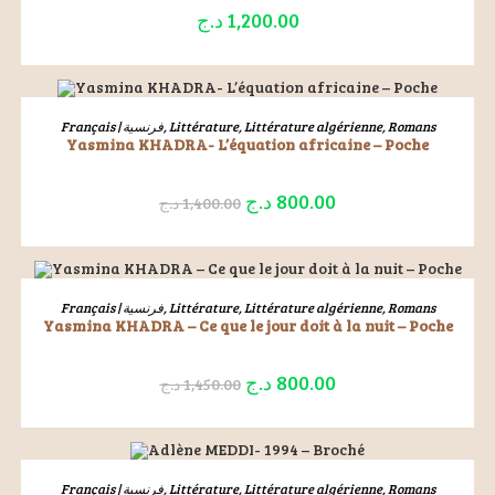
د.ج
1,200.00
ÉPUISÉ
LIRE LA SUITE
Français | فرنسية
,
Littérature
,
Littérature algérienne
,
Romans
Yasmina KHADRA- L’équation africaine – Poche
د.ج
800.00
د.ج
1,400.00
ÉPUISÉ
LIRE LA SUITE
Français | فرنسية
,
Littérature
,
Littérature algérienne
,
Romans
Yasmina KHADRA – Ce que le jour doit à la nuit – Poche
د.ج
800.00
د.ج
1,450.00
ÉPUISÉ
LIRE LA SUITE
Français | فرنسية
,
Littérature
,
Littérature algérienne
,
Romans