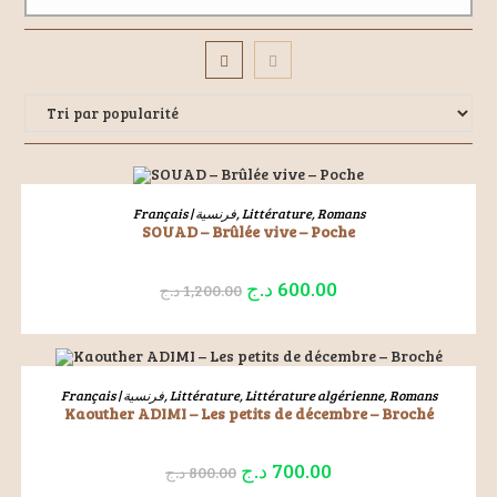
ÉPUISÉ
LIRE LA SUITE
Français | فرنسية
,
Littérature
,
Romans
SOUAD – Brûlée vive – Poche
د.ج
600.00
د.ج
1,200.00
AJOUTER AU PANIER
Français | فرنسية
,
Littérature
,
Littérature algérienne
,
Romans
Kaouther ADIMI – Les petits de décembre – Broché
-13%
د.ج
700.00
د.ج
800.00