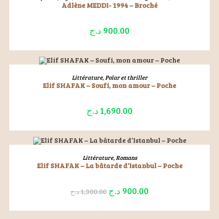
Adlène MEDDI- 1994 – Broché
د.ج
900.00
ÉPUISÉ
LIRE LA SUITE
Littérature
,
Polar et thriller
Elif SHAFAK – Soufi, mon amour – Poche
د.ج
1,690.00
ÉPUISÉ
LIRE LA SUITE
Littérature
,
Romans
Elif SHAFAK – La bâtarde d’Istanbul – Poche
د.ج
900.00
د.ج
1,300.00