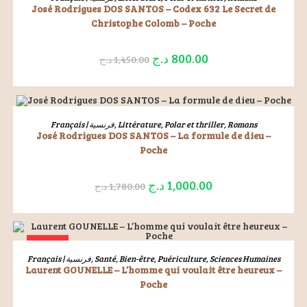
José Rodrigues DOS SANTOS – Codex 632 Le Secret de
Christophe Colomb – Poche
د.ج
800.00
د.ج
1,450.00
ÉPUISÉ
LIRE LA SUITE
Français | فرنسية
,
Littérature
,
Polar et thriller
,
Romans
José Rodrigues DOS SANTOS – La formule de dieu –
Poche
د.ج
1,000.00
د.ج
1,780.00
ÉPUISÉ
LIRE LA SUITE
Français | فرنسية
,
Santé, Bien-être, Puériculture
,
Sciences Humaines
Laurent GOUNELLE – L’homme qui voulait être heureux –
Poche