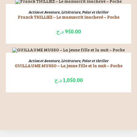
ÉPUISÉ
LIRE LA SUITE
Action et Aventure
,
Littérature
,
Polar et thriller
Franck THILLIEZ – Le manuscrit inachevé – Poche
د.ج
950.00
ÉPUISÉ
LIRE LA SUITE
Action et Aventure
,
Littérature
,
Polar et thriller
GUILLAUME MUSSO – La jeune fille et la nuit – Poche
د.ج
1,050.00