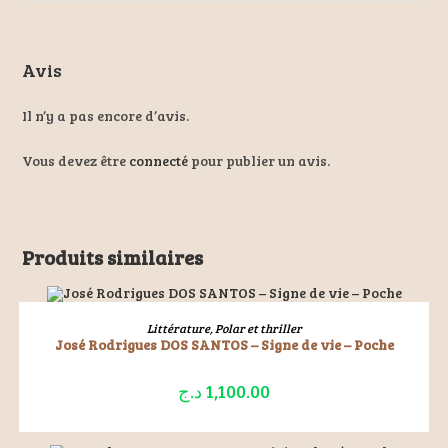
Avis
Il n’y a pas encore d’avis.
Vous devez être
connecté
pour publier un avis.
Produits similaires
ÉPUISÉ
LIRE LA SUITE
Littérature
,
Polar et thriller
José Rodrigues DOS SANTOS – Signe de vie – Poche
د.ج
1,100.00