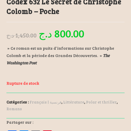
Codex 632 Le Secret de Christophe
Colomb – Poche
د.ج
800.00
د.ج
1,450.00
» Ce roman est un puits d’informations sur Christophe
Colomb et la période des Grandes Découvertes. »
The
Washington Post
Rupture de stock
Catégories :
Français | فرنسية
,
Littérature
,
Polar et thriller
,
Romans
Partager sur :