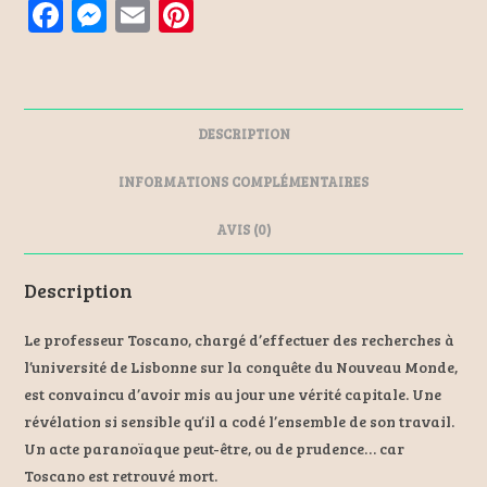
F
M
E
Pi
a
es
m
nt
ce
se
ai
er
b
n
l
es
DESCRIPTION
o
ge
t
o
r
INFORMATIONS COMPLÉMENTAIRES
k
AVIS (0)
Description
Le professeur Toscano, chargé d’effectuer des recherches à
l’université de Lisbonne sur la conquête du Nouveau Monde,
est convaincu d’avoir mis au jour une vérité capitale. Une
révélation si sensible qu’il a codé l’ensemble de son travail.
Un acte paranoïaque peut-être, ou de prudence… car
Toscano est retrouvé mort.