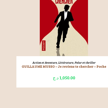
LIRE LA SUITE
Action et Aventure
,
Littérature
,
Polar et thriller
GUILLAUME MUSSO – Je reviens te chercher – Poche
د.ج
1,050.00