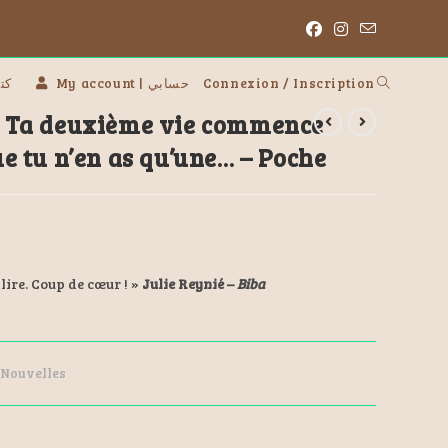
 | كتب
My account | حسابي
Connexion / Inscription
 Ta deuxième vie commence
 tu n’en as qu’une… – Poche
lire. Coup de cœur ! »
Julie Reynié –
Biba
Nouvelles