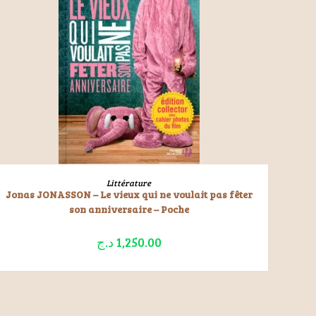
LIRE LA SUITE
Littérature
Jonas JONASSON – Le vieux qui ne voulait pas fêter
son anniversaire – Poche
د.ج
1,250.00