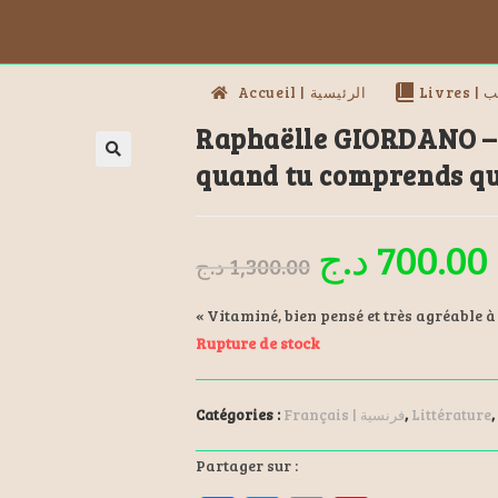
Livres
Accueil | الرئيسية
Raphaëlle GIORDANO –
quand tu comprends que
د.ج
700.00
د.ج
1,300.00
« Vitaminé, bien pensé et très agréable à 
Rupture de stock
Catégories :
Français | فرنسية
,
Littérature
,
Partager sur :