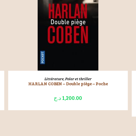
LIRE LA SUITE
Littérature
,
Polar et thriller
HARLAN COBEN – Double piège – Poche
د.ج
1,200.00