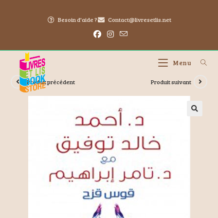
Besoin d'aide ?
Contact@livresetlis.net
Menu
Produit précédent
Produit suivant
🔍