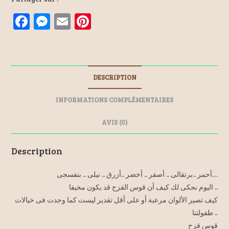
F
M
E
Pi
a
es
m
nt
ce
se
ai
er
b
n
l
es
DESCRIPTION
o
ge
t
o
r
INFORMATIONS COMPLÉMENTAIRES
k
AVIS (0)
Description
أحمر ..برتقالى .. أصفر .. أخضر ..أزرق .. نيلى .. بنفسجى…
اليوم نحكى لك كيف أن قوس القزح قد يكون مخيفا ..
كيف تصير الألوان مرعبة أو على أقل تقدير ليست كما وجدت فى خيالات
طفولتنا ..
قوس قزح