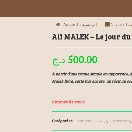
Livres
Accueil | الرئيسية
Ali MALEK – Le jour du
د.ج
500.00
A partir d’une trame simple en apparence, da
Malek livre, cette fois encore, un récit au sca
Rupture de stock
Catégories :
Français | فرنسية
,
Littérature
,