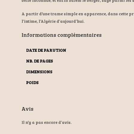
belle inconnue; et enfin Salem le berger, sage parmi les
A partir d’une trame simple en apparence, dans cette prose
l’intime, l’Algérie d’aujourd’hui.
Informations complémentaires
DATE DE PARUTION
NB. DE PAGES
DIMENSIONS
POIDS
Avis
Il n’y a pas encore d’avis.