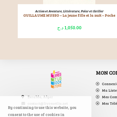
LIRE LA SUITE
Action et Aventure
,
Littérature
,
Polar et thriller
GUILLAUME MUSSO – La jeune fille et la nuit – Poche
د.ج
1,050.00
MON CO
Connexi
Ma Liste
Zeralda, Alger
Mes Co
contact@livresetlis.net
Mes Tél
By continuing to use this website, you
consent to the use of cookies in