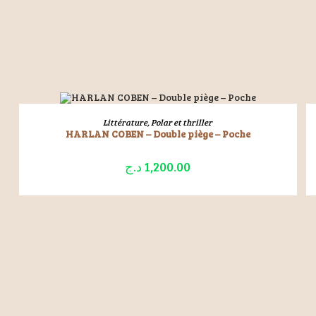
ÉPUISÉ
LIRE LA SUITE
Littérature
,
Polar et thriller
HARLAN COBEN – Double piège – Poche
د.ج
1,200.00