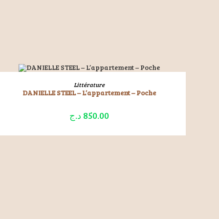
ÉPUISÉ
LIRE LA SUITE
Littérature
DANIELLE STEEL – L’appartement – Poche
د.ج
850.00