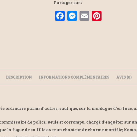
Partager sur :
F
M
E
Pi
a
es
m
nt
ce
se
ai
er
b
n
l
es
o
ge
t
o
r
k
DESCRIPTION
INFORMATIONS COMPLÉMENTAIRES
AVIS (0)
ée ordinaire parmi d’autres, sauf que, sur la montagne d’en face, un
 commissaire de police, veule et corrompu, chargé d’enquêter sur un
 que la fugue de sa fille avec un chanteur de charme mortifie; Kom