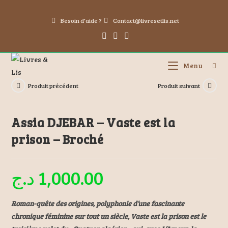
Besoin d'aide ?
Contact@livresetlis.net
Menu
Produit précédent
Produit suivant
Assia DJEBAR – Vaste est la
prison – Broché
د.ج
1,000.00
Roman-quête des origines, polyphonie d’une fascinante
chronique féminine sur tout un siècle,
Vaste est la prison
est le