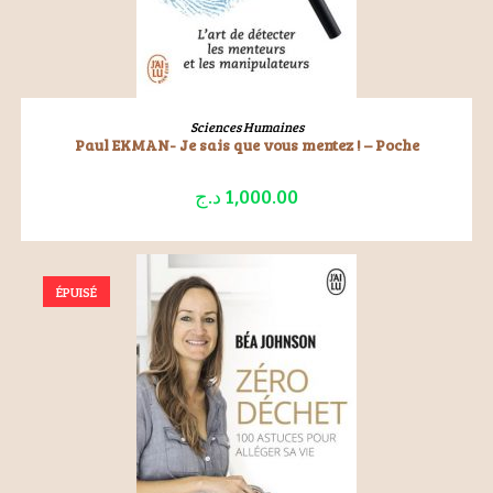
LIRE LA SUITE
Sciences Humaines
Paul EKMAN- Je sais que vous mentez ! – Poche
د.ج
1,000.00
ÉPUISÉ