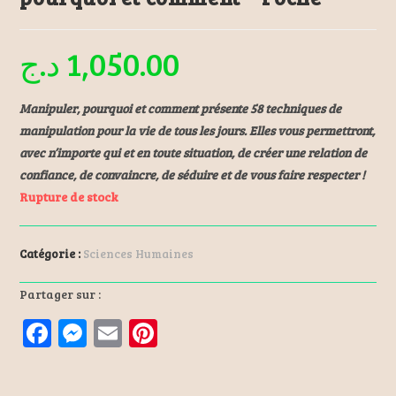
د.ج
1,050.00
Manipuler, pourquoi et comment présente 58 techniques de
manipulation pour la vie de tous les jours. Elles vous permettront,
avec n’importe qui et en toute situation, de créer une relation de
confiance, de convaincre, de séduire et de vous faire respecter !
Rupture de stock
Catégorie :
Sciences Humaines
Partager sur :
F
M
E
Pi
a
es
m
nt
ce
se
ai
er