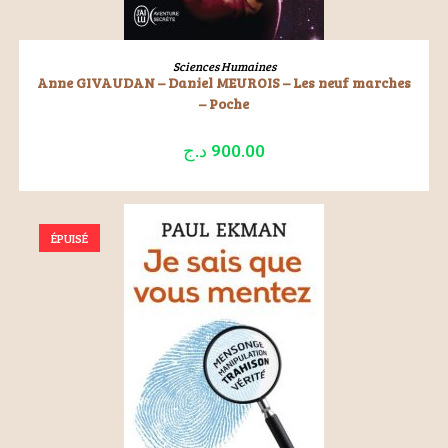
LIRE LA SUITE
Sciences Humaines
Anne GIVAUDAN – Daniel MEUROIS – Les neuf marches
– Poche
د.ج
900.00
ÉPUISÉ