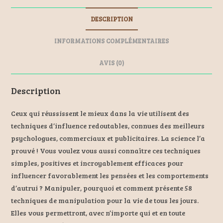
b
n
l
es
DESCRIPTION
o
ge
t
o
r
INFORMATIONS COMPLÉMENTAIRES
k
AVIS (0)
Description
Ceux qui réussissent le mieux dans la vie utilisent des
techniques d’influence redoutables, connues des meilleurs
psychologues, commerciaux et publicitaires. La science l’a
prouvé ! Vous voulez vous aussi connaître ces techniques
simples, positives et incroyablement efficaces pour
influencer favorablement les pensées et les comportements
d’autrui ? Manipuler, pourquoi et comment présente 58
techniques de manipulation pour la vie de tous les jours.
Elles vous permettront, avec n’importe qui et en toute