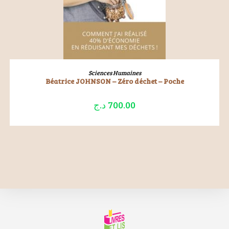
LIRE LA SUITE
Sciences Humaines
Béatrice JOHNSON – Zéro déchet – Poche
د.ج
700.00