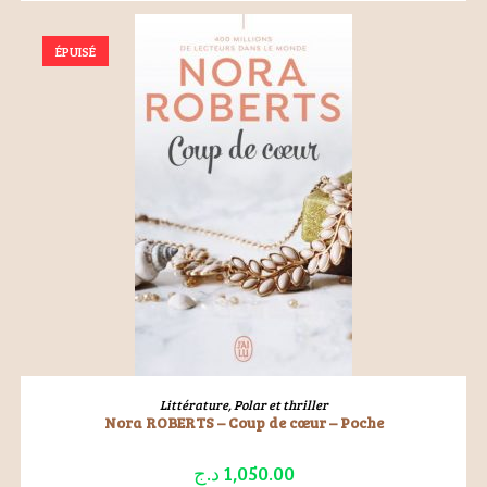
ÉPUISÉ
LIRE LA SUITE
Littérature
,
Polar et thriller
Nora ROBERTS – Coup de cœur – Poche
د.ج
1,050.00