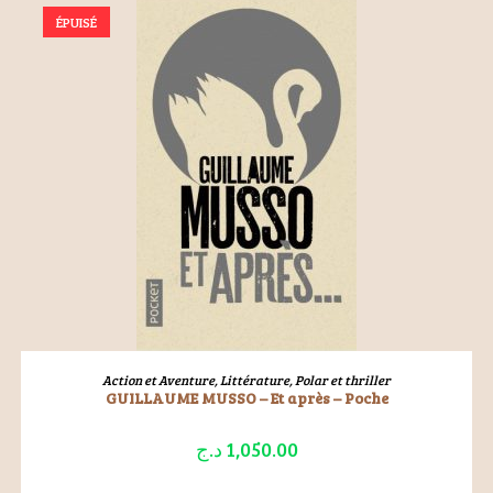
ÉPUISÉ
LIRE LA SUITE
Action et Aventure
,
Littérature
,
Polar et thriller
GUILLAUME MUSSO – Et après – Poche
د.ج
1,050.00