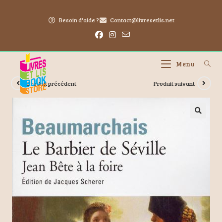
Besoin d'aide ?
Contact@livresetlis.net
Menu
Produit précédent
Produit suivant