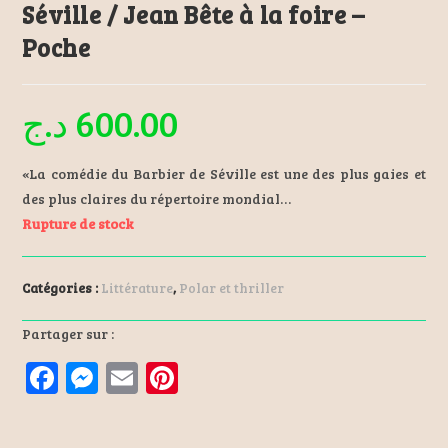
Séville / Jean Bête à la foire –
Poche
د.ج
600.00
«La comédie du Barbier de Séville est une des plus gaies et
des plus claires du répertoire mondial…
Rupture de stock
Catégories :
Littérature
,
Polar et thriller
Partager sur :
F
M
E
Pi
a
es
m
nt
ce
se
ai
er