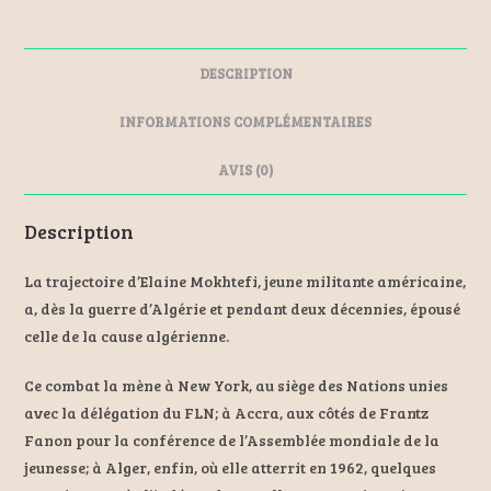
ce
se
ai
er
b
n
l
es
DESCRIPTION
o
ge
t
o
r
INFORMATIONS COMPLÉMENTAIRES
k
AVIS (0)
Description
La trajectoire d’Elaine Mokhtefi, jeune militante américaine,
a, dès la guerre d’Algérie et pendant deux décennies, épousé
celle de la cause algérienne.
Ce combat la mène à New York, au siège des Nations unies
avec la délégation du FLN; à Accra, aux côtés de Frantz
Fanon pour la conférence de l’Assemblée mondiale de la
jeunesse; à Alger, enfin, où elle atterrit en 1962, quelques