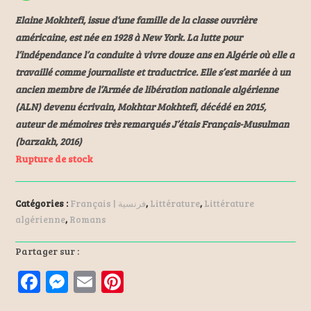
Elaine Mokhtefi, issue d’une famille de la classe ouvrière
américaine, est née en 1928 à New York. La lutte pour
l’indépendance l’a conduite à vivre douze ans en Algérie où elle a
travaillé comme journaliste et traductrice. Elle s’est mariée à un
ancien membre de l’Armée de libération nationale algérienne
(ALN) devenu écrivain, Mokhtar Mokhtefi, décédé en 2015,
auteur de mémoires très remarqués J’étais Français-Musulman
(barzakh, 2016)
Rupture de stock
Catégories :
Français | فرنسية
,
Littérature
,
Littérature
algérienne
,
Romans
Partager sur :
F
M
E
Pi
a
es
m
nt