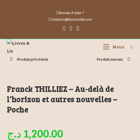
Besoin d'aide ?
Contact@livresetlis.net
Menu
Produit précédent
Produit suivant
Franck THILLIEZ – Au-delà de
l’horizon et autres nouvelles –
Poche
د.ج
1,200.00