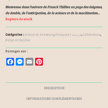
Bienvenue dans l’univers de Franck Thilliez au pays des énigmes,
du double, de l’anticipation, de la science et de la machination…
Rupture de stock
Catégories :
Action et Aventure
,
Français | فرنسية
,
Littérature
,
Polar et thriller
Partager sur :
F
M
E
Pi
a
es
m
nt
ce
se
ai
er
b
n
l
es
DESCRIPTION
o
ge
t
o
r
INFORMATIONS COMPLÉMENTAIRES
k