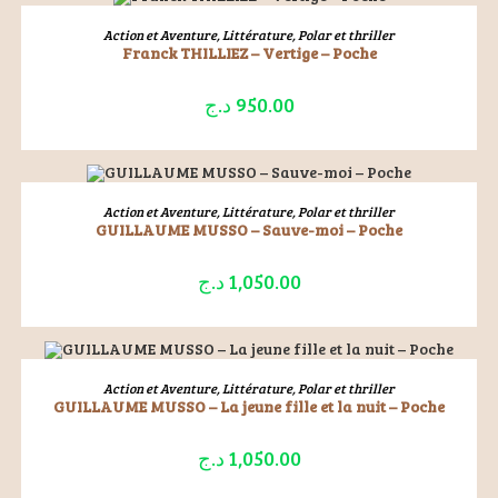
ÉPUISÉ
LIRE LA SUITE
Action et Aventure
,
Littérature
,
Polar et thriller
Franck THILLIEZ – Vertige – Poche
د.ج
950.00
ÉPUISÉ
LIRE LA SUITE
Action et Aventure
,
Littérature
,
Polar et thriller
GUILLAUME MUSSO – Sauve-moi – Poche
د.ج
1,050.00
ÉPUISÉ
LIRE LA SUITE
Action et Aventure
,
Littérature
,
Polar et thriller
GUILLAUME MUSSO – La jeune fille et la nuit – Poche
د.ج
1,050.00