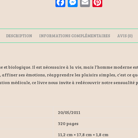
F
M
E
Pi
a
es
m
nt
ce
se
ai
er
b
n
l
es
DESCRIPTION
INFORMATIONS COMPLÉMENTAIRES
AVIS (0)
o
ge
t
o
r
k
e et biologique. Il est nécessaire à la vie, mais l’homme moderne est
ir, affiner ses émotions, réapprendre les plaisirs simples, c’est ce q
ion médicale, ce livre nous invite à redécouvrir notre sensualité 
20/05/2011
320 pages
11,2 cm × 17,8 cm × 1,8 cm