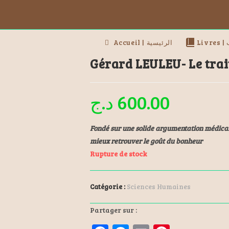
Li
Accueil | الرئيسية
Gérard LEULEU- Le trait
د.ج
600.00
Fondé sur une solide argumentation médicale
mieux retrouver le goût du bonheur
Rupture de stock
Catégorie :
Sciences Humaines
Partager sur :