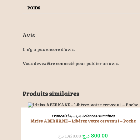
POIDS
Avis
Il n’y a pas encore d’avis.
Vous devez être
connecté
pour publier un avis.
MON CO
Produits similaires
Connexi
Zeralda, Alger
Ma Liste
contact@livresetlis.net
Mes Co
ÉPUISÉ
LIRE LA SUITE
Français | فرنسية
,
Sciences Humaines
Mes Tél
Idriss ABERKANE – Libérez votre cerveau ! – Poche
د.ج
800.00
د.ج
1,450.00