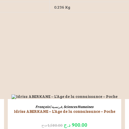
0.236 Kg
MPTE
INFORMATIONS
on
A Propos de Nous
 de Souhaits
Politique de Livraison
mmandes
Politique de Confidentialité
ÉPUISÉ
LIRE LA SUITE
Français | فرنسية
,
Sciences Humaines
échargements
Contact
Idriss ABERKANE – L’Age de la connaissance – Poche
د.ج
900.00
د.ج
1,580.00