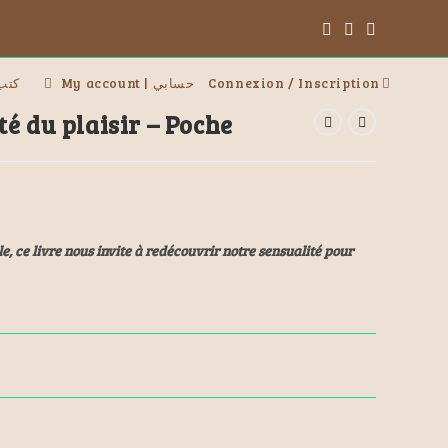
vres | كتب
My account | حسابي
Connexion / Inscription
é du plaisir – Poche
, ce livre nous invite à redécouvrir notre sensualité pour