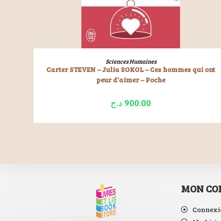
LIRE LA SUITE
Sciences Humaines
Carter STEVEN – Julia SOKOL – Ces hommes qui ont
peur d’aimer – Poche
د.ج
900.00
MON CO
Connexi