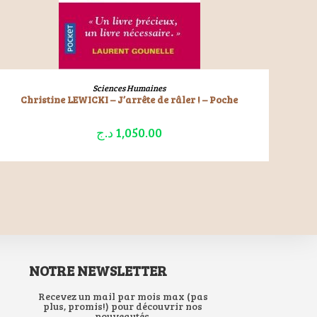
LIRE LA SUITE
Sciences Humaines
Christine LEWICKI – J’arrête de râler ! – Poche
د.ج
1,050.00
NOTRE NEWSLETTER
Recevez un mail par mois max (pas
plus, promis!) pour découvrir nos
nouveautés.