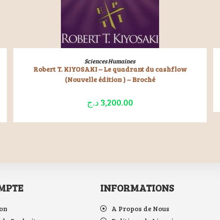
LIRE LA SUITE
Sciences Humaines
Robert T. KIYOSAKI – Le quadrant du cashflow
(Nouvelle édition ) – Broché
د.ج
3,200.00
MPTE
INFORMATIONS
on
A Propos de Nous