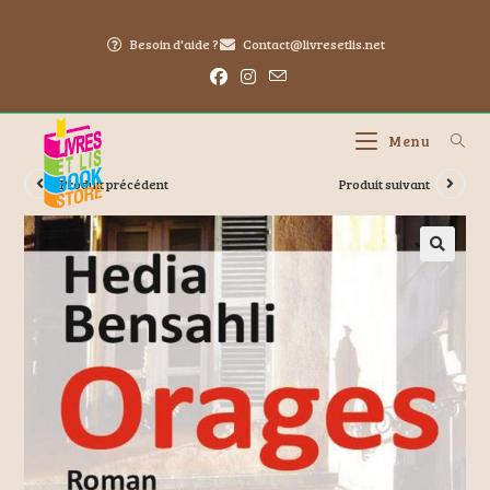
Besoin d'aide ?
Contact@livresetlis.net
Menu
Produit précédent
Produit suivant