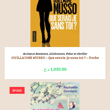
LIRE LA SUITE
Action et Aventure
,
Littérature
,
Polar et thriller
GUILLAUME MUSSO – Que serais-je sans toi ? – Poche
د.ج
1,050.00
ÉPUISÉ