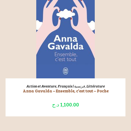
LIRE LA SUITE
Action et Aventure
,
Français | فرنسية
,
Littérature
Anna Gavalda – Ensemble, c’est tout – Poche
د.ج
1,100.00