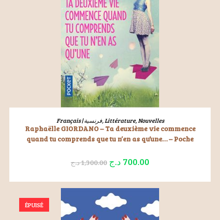
LIRE LA SUITE
Français | فرنسية
,
Littérature
,
Nouvelles
Raphaëlle GIORDANO – Ta deuxième vie commence
quand tu comprends que tu n’en as qu’une… – Poche
د.ج
700.00
د.ج
1,300.00
ÉPUISÉ