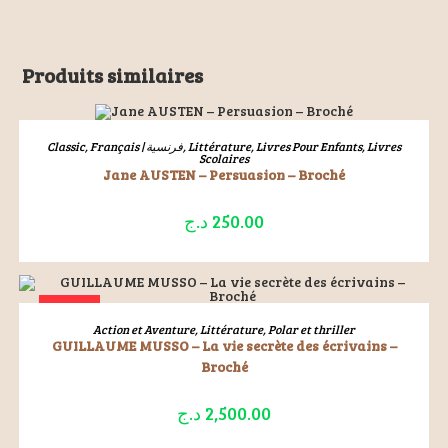
Produits similaires
ÉPUISÉ
LIRE LA SUITE
Classic
,
Français | فرنسية
,
Littérature
,
Livres Pour Enfants
,
Livres
Scolaires
Jane AUSTEN – Persuasion – Broché
د.ج
250.00
ÉPUISÉ
LIRE LA SUITE
Action et Aventure
,
Littérature
,
Polar et thriller
GUILLAUME MUSSO – La vie secrète des écrivains –
Broché
د.ج
2,500.00