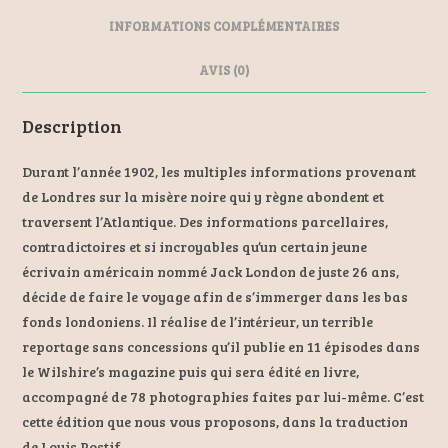
o
ge
t
o
r
INFORMATIONS COMPLÉMENTAIRES
k
AVIS (0)
Description
Durant l’année 1902, les multiples informations provenant
de Londres sur la misère noire qui y règne abondent et
traversent l’Atlantique. Des informations parcellaires,
contradictoires et si incroyables qu’un certain jeune
écrivain américain nommé Jack London de juste 26 ans,
décide de faire le voyage afin de s’immerger dans les bas
fonds londoniens. Il réalise de l’intérieur, un terrible
reportage sans concessions qu’il publie en 11 épisodes dans
le Wilshire’s magazine puis qui sera édité en livre,
accompagné de 78 photographies faites par lui-même. C’est
cette édition que nous vous proposons, dans la traduction
de Louis Postif.