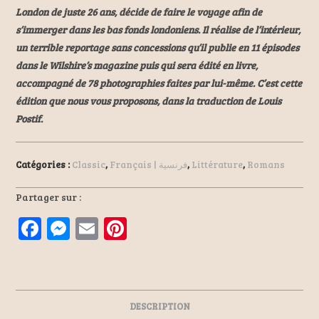
London de juste 26 ans, décide de faire le voyage afin de
s’immerger dans les bas fonds londoniens. Il réalise de l’intérieur,
un terrible reportage sans concessions qu’il publie en 11 épisodes
dans le Wilshire’s magazine puis qui sera édité en livre,
accompagné de 78 photographies faites par lui-même. C’est cette
édition que nous vous proposons, dans la traduction de Louis
Postif.
Catégories :
Classic
,
Français | فرنسية
,
Littérature
,
Romans
Partager sur :
F
M
E
Pi
a
es
m
nt
ce
se
ai
er
b
n
l
es
DESCRIPTION