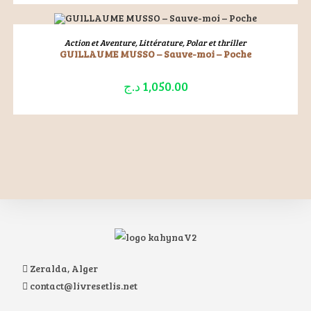
ÉPUISÉ
LIRE LA SUITE
Action et Aventure
,
Littérature
,
Polar et thriller
GUILLAUME MUSSO – Sauve-moi – Poche
د.ج
1,050.00
Zeralda, Alger
contact@livresetlis.net