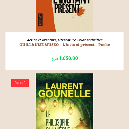
LIRE LA SUITE
Action et Aventure
,
Littérature
,
Polar et thriller
GUILLAUME MUSSO – L’instant présent – Poche
د.ج
1,050.00
ÉPUISÉ