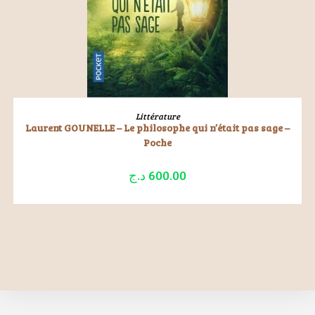
LIRE LA SUITE
Littérature
Laurent GOUNELLE – Le philosophe qui n’était pas sage –
Poche
د.ج
600.00