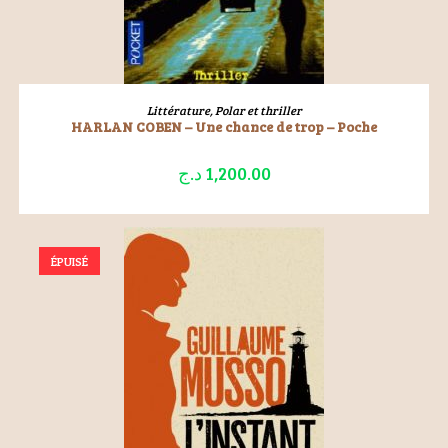
LIRE LA SUITE
Littérature
,
Polar et thriller
HARLAN COBEN – Une chance de trop – Poche
د.ج
1,200.00
ÉPUISÉ