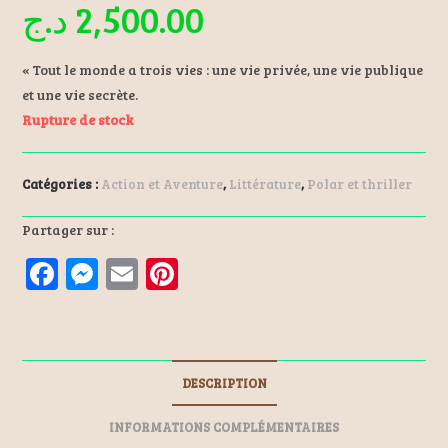
د.ج
2,500.00
« Tout le monde a trois vies : une vie privée, une vie publique
et une vie secrète.
Rupture de stock
Catégories :
Action et Aventure
,
Littérature
,
Polar et thriller
Partager sur :
F
M
E
Pi
a
es
m
nt
ce
se
ai
er
b
n
l
es
DESCRIPTION
o
ge
t
o
r
INFORMATIONS COMPLÉMENTAIRES