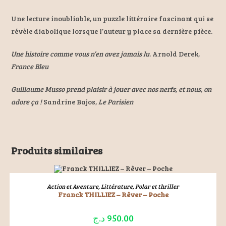
Une lecture inoubliable, un puzzle littéraire fascinant qui se
révèle diabolique lorsque l’auteur y place sa dernière pièce.
Une histoire comme vous n’en avez jamais lu
. Arnold Derek,
France Bleu
Guillaume Musso prend plaisir à jouer avec nos nerfs, et nous, on
adore ça !
Sandrine Bajos,
Le Parisien
Produits similaires
ÉPUISÉ
LIRE LA SUITE
Action et Aventure
,
Littérature
,
Polar et thriller
Franck THILLIEZ – Rêver – Poche
د.ج
950.00