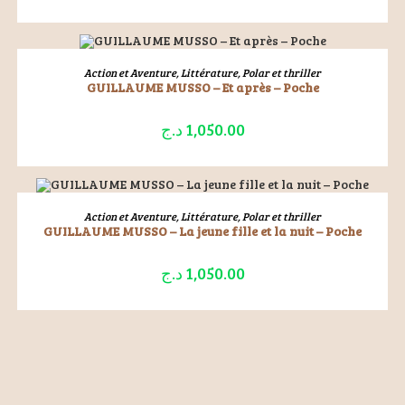
ÉPUISÉ
LIRE LA SUITE
Action et Aventure
,
Littérature
,
Polar et thriller
GUILLAUME MUSSO – Et après – Poche
د.ج
1,050.00
ÉPUISÉ
LIRE LA SUITE
Action et Aventure
,
Littérature
,
Polar et thriller
GUILLAUME MUSSO – La jeune fille et la nuit – Poche
د.ج
1,050.00