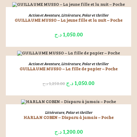
ÉPUISÉ
LIRE LA SUITE
Action et Aventure
,
Littérature
,
Polar et thriller
GUILLAUME MUSSO – La jeune fille et la nuit – Poche
د.ج
1,050.00
ÉPUISÉ
LIRE LA SUITE
Action et Aventure
,
Littérature
,
Polar et thriller
GUILLAUME MUSSO – La fille de papier – Poche
د.ج
1,050.00
د.ج
1,250.00
ÉPUISÉ
LIRE LA SUITE
Littérature
,
Polar et thriller
HARLAN COBEN – Disparu à jamais – Poche
د.ج
1,200.00