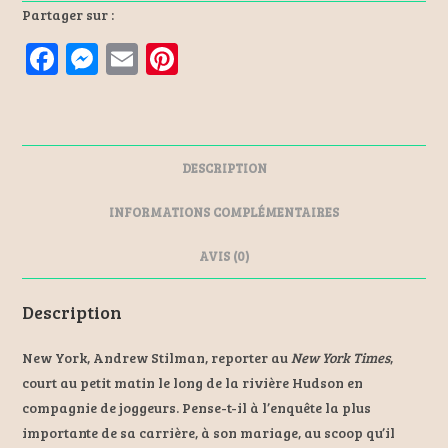
Partager sur :
F
M
E
Pi
a
es
m
nt
ce
se
ai
er
b
n
l
es
DESCRIPTION
o
ge
t
o
r
INFORMATIONS COMPLÉMENTAIRES
k
AVIS (0)
Description
New York, Andrew Stilman, reporter au
New York Times
,
court au petit matin le long de la rivière Hudson en
compagnie de joggeurs. Pense-t-il à l’enquête la plus
importante de sa carrière, à son mariage, au scoop qu’il