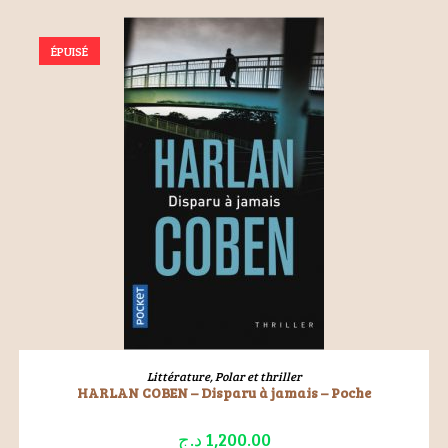
ÉPUISÉ
LIRE LA SUITE
Littérature
,
Polar et thriller
HARLAN COBEN – Disparu à jamais – Poche
د.ج
1,200.00