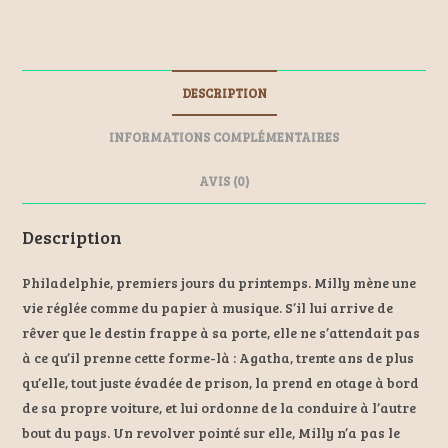
a
es
m
nt
ce
se
ai
er
b
n
l
es
DESCRIPTION
o
ge
t
o
r
INFORMATIONS COMPLÉMENTAIRES
k
AVIS (0)
Description
Philadelphie, premiers jours du printemps. Milly mène une
vie réglée comme du papier à musique. S’il lui arrive de
rêver que le destin frappe à sa porte, elle ne s’attendait pas
à ce qu’il prenne cette forme-là : Agatha, trente ans de plus
qu’elle, tout juste évadée de prison, la prend en otage à bord
de sa propre voiture, et lui ordonne de la conduire à l’autre
bout du pays. Un revolver pointé sur elle, Milly n’a pas le