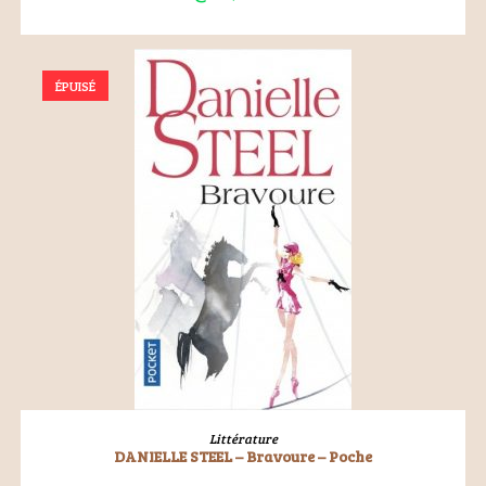
ÉPUISÉ
LIRE LA SUITE
Littérature
DANIELLE STEEL – Bravoure – Poche