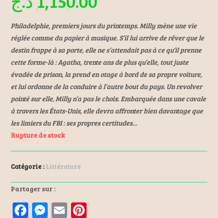
د.ج
1,150.00
Philadelphie, premiers jours du printemps. Milly mène une vie
réglée comme du papier à musique. S’il lui arrive de rêver que le
destin frappe à sa porte, elle ne s’attendait pas à ce qu’il prenne
cette forme-là : Agatha, trente ans de plus qu’elle, tout juste
évadée de prison, la prend en otage à bord de sa propre voiture,
et lui ordonne de la conduire à l’autre bout du pays. Un revolver
pointé sur elle, Milly n’a pas le choix. Embarquée dans une cavale
à travers les États-Unis, elle devra affronter bien davantage que
les limiers du FBI : ses propres certitudes…
Rupture de stock
Catégorie :
Littérature
Partager sur :
F
M
E
Pi