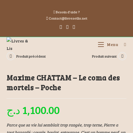
Besoin d'aide ?
Contact@livresetlis.net
Menu
Produit précédent
Produit suivant
Maxime CHATTAM – Le coma des
mortels – Poche
د.ج
1,100.00
Parce que sa vie lui semblait trop rangée, trop terne, Pierre a
tout bazardé : couple, boulot, entourage. C’est un homme neuf, un