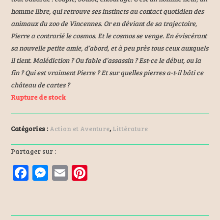
homme libre, qui retrouve ses instincts au contact quotidien des
animaux du zoo de Vincennes. Or en déviant de sa trajectoire,
Pierre a contrarié le cosmos. Et le cosmos se venge. En éviscérant
sa nouvelle petite amie, d’abord, et à peu près tous ceux auxquels
il tient. Malédiction ? Ou fable d’assassin ? Est-ce le début, ou la
fin ? Qui est vraiment Pierre ? Et sur quelles pierres a-t-il bâti ce
château de cartes ?
Rupture de stock
Catégories :
Action et Aventure
,
Littérature
Partager sur :
F
M
E
Pi
a
es
m
nt
ce
se
ai
er
b
n
l
es