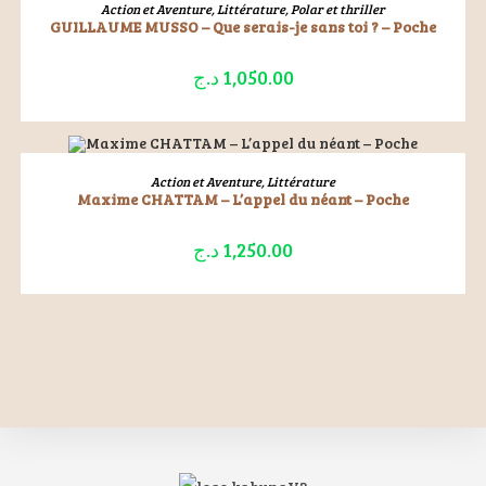
LIRE LA SUITE
Action et Aventure
,
Littérature
,
Polar et thriller
GUILLAUME MUSSO – Que serais-je sans toi ? – Poche
د.ج
1,050.00
ÉPUISÉ
LIRE LA SUITE
Action et Aventure
,
Littérature
Maxime CHATTAM – L’appel du néant – Poche
د.ج
1,250.00