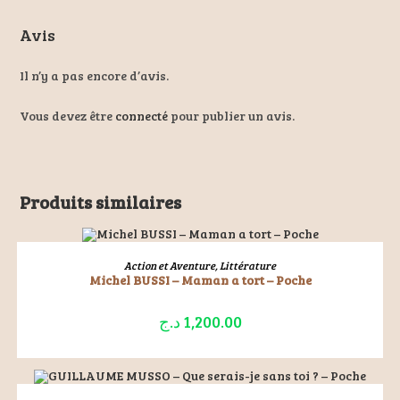
Avis
Il n’y a pas encore d’avis.
Vous devez être
connecté
pour publier un avis.
Produits similaires
ÉPUISÉ
LIRE LA SUITE
Action et Aventure
,
Littérature
Michel BUSSI – Maman a tort – Poche
د.ج
1,200.00
ÉPUISÉ