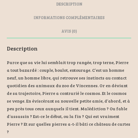
DESCRIPTION
o
ge
t
o
r
INFORMATIONS COMPLÉMENTAIRES
k
AVIS (0)
Description
Parce que sa vie lui semblait trop rangée, trop terne, Pierre
a tout bazardé : couple, boulot, entourage. C’est un homme
neuf, un homme libre, qui retrouve ses instincts au contact
quotidien des animaux du zoo de Vincennes. Or en déviant
de sa trajectoire, Pierre a contrarié le cosmos. Et le cosmos
se venge. En éviscérant sa nouvelle petite amie, d’abord, et à
peu près tous ceux auxquels il tient. Malédiction ? Ou fable
d’assassin ? Est-ce le début, ou la fin ? Qui est vraiment
Pierre ? Et sur quelles pierres a-t-il bâti ce château de cartes
?