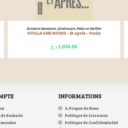
LIRE LA SUITE
Action et Aventure
,
Littérature
,
Polar et thriller
GUILLAUME MUSSO – Et après – Poche
د.ج
1,050.00
MPTE
INFORMATIONS
on
A Propos de Nous
 de Souhaits
Politique de Livraison
mmandes
Politique de Confidentialité