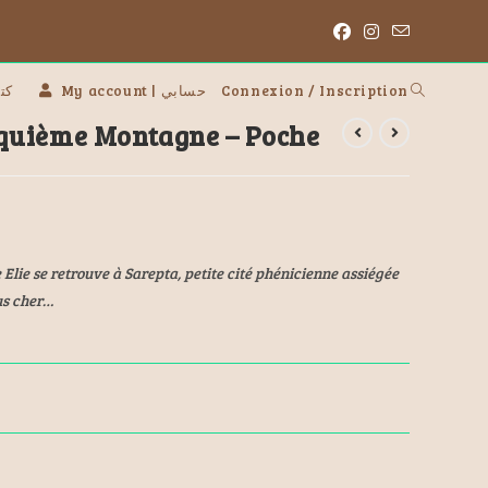
 | كتب
My account | حسابي
Connexion / Inscription
quième Montagne – Poche
e Elie se retrouve à Sarepta, petite cité phénicienne assiégée
lus cher…