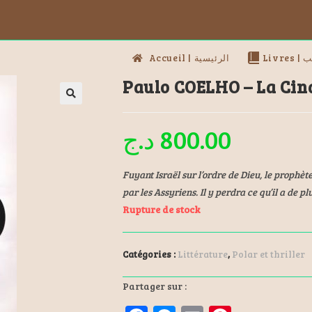
Livres
Accueil | الرئيسية
Paulo COELHO – La Cin
د.ج
800.00
Fuyant Israël sur l’ordre de Dieu, le prophèt
par les Assyriens. Il y perdra ce qu’il a de p
Rupture de stock
Catégories :
Littérature
,
Polar et thriller
Partager sur :