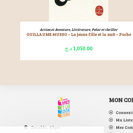
LIRE LA SUITE
Action et Aventure
,
Littérature
,
Polar et thriller
GUILLAUME MUSSO – La jeune fille et la nuit – Poche
د.ج
1,050.00
MON CO
Connexi
Ma Liste
Zeralda, Alger
Mes Co