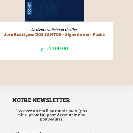
LIRE LA SUITE
Littérature
,
Polar et thriller
José Rodrigues DOS SANTOS – Signe de vie – Poche
د.ج
1,100.00
NOTRE NEWSLETTER
Recevez un mail par mois max (pas
plus, promis!) pour découvrir nos
nouveautés.