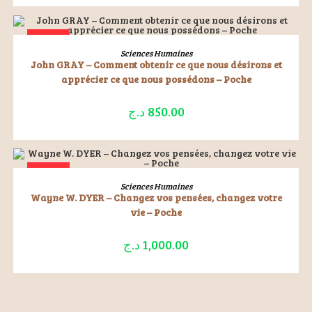
ÉPUISÉ
LIRE LA SUITE
Sciences Humaines
John GRAY – Comment obtenir ce que nous désirons et
apprécier ce que nous possédons – Poche
د.ج
850.00
ÉPUISÉ
LIRE LA SUITE
Sciences Humaines
Wayne W. DYER – Changez vos pensées, changez votre
vie – Poche
د.ج
1,000.00