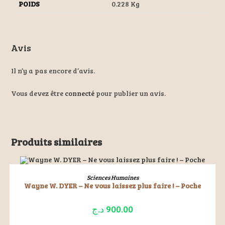
POIDS
0.228 Kg
Avis
Il n’y a pas encore d’avis.
Vous devez être
connecté
pour publier un avis.
Produits similaires
ÉPUISÉ
LIRE LA SUITE
Sciences Humaines
Wayne W. DYER – Ne vous laissez plus faire ! – Poche
د.ج
900.00