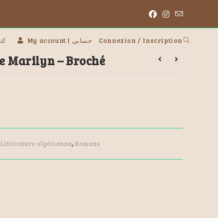
 | كتب
My account | حسابي
Connexion / Inscription
de Marilyn – Broché
Littérature algérienne
,
Romans