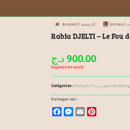
Livres
Accueil | الرئيسية
Rabia DJELTI – Le Fou 
د.ج
900.00
Rupture de stock
Catégories :
Français | فرنسية
,
Littérature
,
Partager sur :
F
M
E
Pi
a
es
m
nt