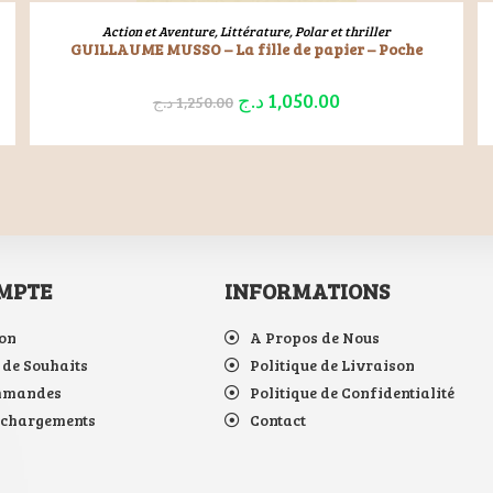
LIRE LA SUITE
Action et Aventure
,
Littérature
,
Polar et thriller
GUILLAUME MUSSO – La fille de papier – Poche
د.ج
1,050.00
د.ج
1,250.00
MPTE
INFORMATIONS
on
A Propos de Nous
 de Souhaits
Politique de Livraison
mmandes
Politique de Confidentialité
échargements
Contact