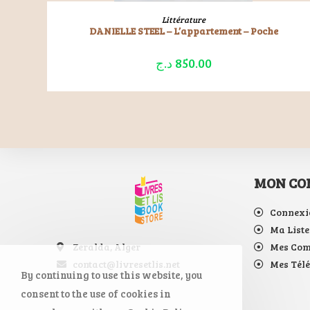
LIRE LA SUITE
Littérature
DANIELLE STEEL – L’appartement – Poche
د.ج
850.00
MON CO
Connexi
Ma Liste
Zeralda, Alger
Mes Co
contact@livresetlis.net
Mes Tél
By continuing to use this website, you
consent to the use of cookies in