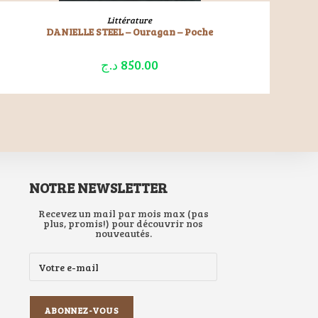
LIRE LA SUITE
Littérature
DANIELLE STEEL – Ouragan – Poche
د.ج
850.00
NOTRE NEWSLETTER
Recevez un mail par mois max (pas
plus, promis!) pour découvrir nos
nouveautés.