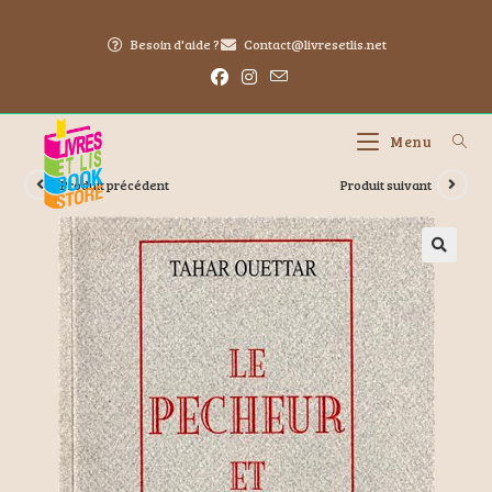
Besoin d'aide ?
Contact@livresetlis.net
Menu
Produit précédent
Produit suivant