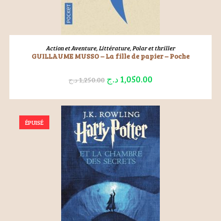
LIRE LA SUITE
Action et Aventure
,
Littérature
,
Polar et thriller
GUILLAUME MUSSO – La fille de papier – Poche
د.ج
1,050.00
د.ج
1,250.00
ÉPUISÉ