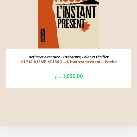
LIRE LA SUITE
Action et Aventure
,
Littérature
,
Polar et thriller
GUILLAUME MUSSO – L’instant présent – Poche
د.ج
1,050.00