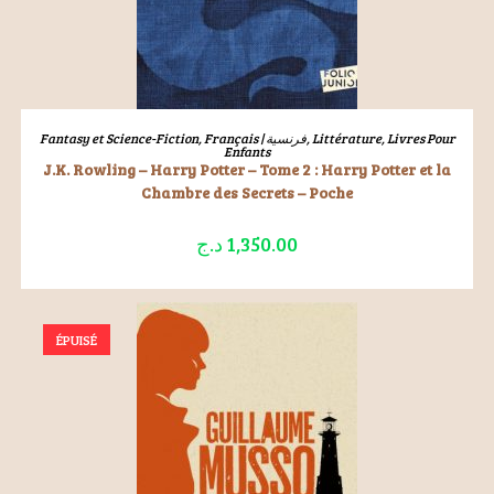
LIRE LA SUITE
Fantasy et Science-Fiction
,
Français | فرنسية
,
Littérature
,
Livres Pour
Enfants
J.K. Rowling – Harry Potter – Tome 2 : Harry Potter et la
Chambre des Secrets – Poche
د.ج
1,350.00
ÉPUISÉ