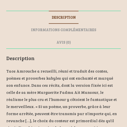
ce
se
ai
er
b
n
l
es
DESCRIPTION
o
ge
t
o
r
INFORMATIONS COMPLÉMENTAIRES
k
AVIS (0)
Description
Taos Amrouche a recueilli, réuni et traduit des contes,
poèmes et proverbes kabyles qui ont enchanté et marqué
son enfance. Dans ces récits, dont la version fixée ici est
celle de sa mère Marguerite Fadma Aït Mansour, le
réalisme le plus cru et l’humour y côtoient le fantastique et
le merveilleux. « Si un poème, un proverbe, grâce à leur
forme arrêtée, peuvent être transmis par n’importe qui, en
revanche […], le choix du conteur est primordial dès qu’il