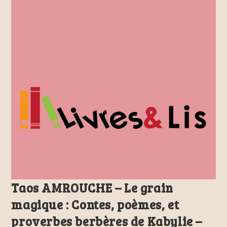
Taos AMROUCHE – Le grain
magique : Contes, poèmes, et
proverbes berbères de Kabylie –