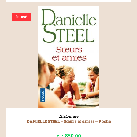
ÉPUISÉ
LIRE LA SUITE
Littérature
DANIELLE STEEL – Sœurs et amies – Poche
د.ج
850.00