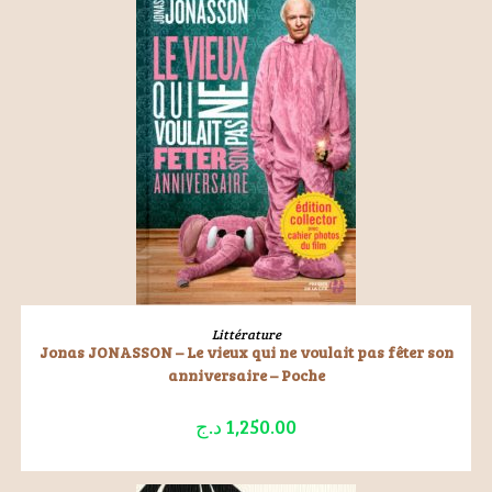
LIRE LA SUITE
Littérature
Jonas JONASSON – Le vieux qui ne voulait pas fêter son
anniversaire – Poche
د.ج
1,250.00