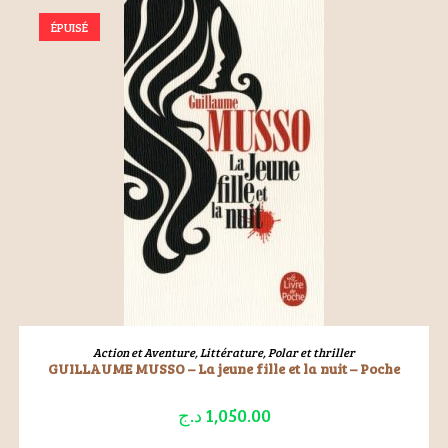
ÉPUISÉ
LIRE LA SUITE
Action et Aventure
,
Littérature
,
Polar et thriller
GUILLAUME MUSSO – La jeune fille et la nuit – Poche
د.ج
1,050.00