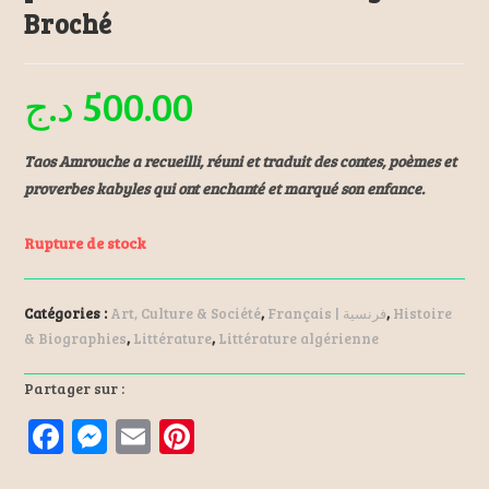
Broché
د.ج
500.00
Taos Amrouche a recueilli, réuni et traduit des contes, poèmes et
proverbes kabyles qui ont enchanté et marqué son enfance.
Rupture de stock
Catégories :
Art, Culture & Société
,
Français | فرنسية
,
Histoire
& Biographies
,
Littérature
,
Littérature algérienne
Partager sur :
F
M
E
Pi
a
es
m
nt