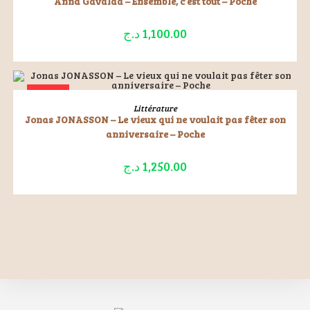
Anna Gavalda – Ensemble, c’est tout – Poche
د.ج
1,100.00
ÉPUISÉ
LIRE LA SUITE
Littérature
Jonas JONASSON – Le vieux qui ne voulait pas fêter son
anniversaire – Poche
د.ج
1,250.00