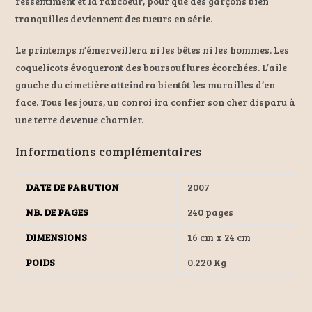
ressentiment et la rancoeur, pour que des garçons bien
tranquilles deviennent des tueurs en série.
Le printemps n’émerveillera ni les bêtes ni les hommes. Les
coquelicots évoqueront des boursouflures écorchées. L’aile
gauche du cimetière atteindra bientôt les murailles d’en
face. Tous les jours, un conroi ira confier son cher disparu à
une terre devenue charnier.
Informations complémentaires
DATE DE PARUTION
2007
NB. DE PAGES
240 pages
DIMENSIONS
16 cm x 24 cm
POIDS
0.220 Kg