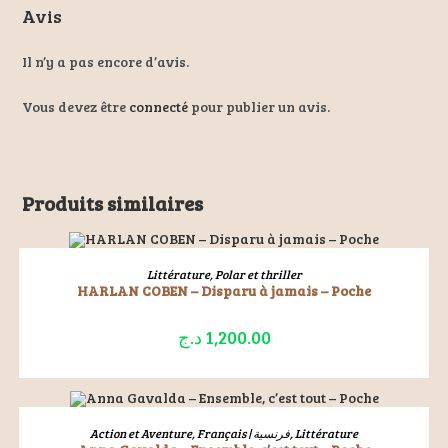
Avis
Il n’y a pas encore d’avis.
Vous devez être
connecté
pour publier un avis.
Produits similaires
ÉPUISÉ
LIRE LA SUITE
Littérature
,
Polar et thriller
HARLAN COBEN – Disparu à jamais – Poche
د.ج
1,200.00
ÉPUISÉ
LIRE LA SUITE
Action et Aventure
,
Français | فرنسية
,
Littérature