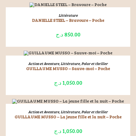
ÉPUISÉ
LIRE LA SUITE
Littérature
DANIELLE STEEL – Bravoure – Poche
د.ج
850.00
ÉPUISÉ
LIRE LA SUITE
Action et Aventure
,
Littérature
,
Polar et thriller
GUILLAUME MUSSO – Sauve-moi – Poche
د.ج
1,050.00
ÉPUISÉ
LIRE LA SUITE
Action et Aventure
,
Littérature
,
Polar et thriller
GUILLAUME MUSSO – La jeune fille et la nuit – Poche
د.ج
1,050.00