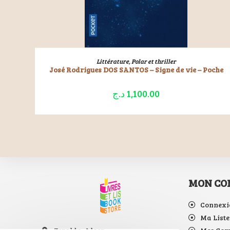
LIRE LA SUITE
Littérature
,
Polar et thriller
José Rodrigues DOS SANTOS – Signe de vie – Poche
د.ج
1,100.00
MON CO
Connexi
Ma Liste