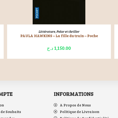
LIRE LA SUITE
Littérature
,
Polar et thriller
PAULA HAWKINS – La fille du train – Poche
د.ج
1,150.00
MPTE
INFORMATIONS
on
A Propos de Nous
 de Souhaits
Politique de Livraison