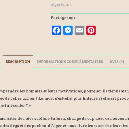
algérienne
Partager sur :
F
M
E
Pi
a
es
m
nt
ce
se
ai
er
b
n
l
es
DESCRIPTION
INFORMATIONS COMPLÉMENTAIRES
AVIS (0)
o
ge
t
o
r
k
rendre les hommes et leurs motivations, pourquoi ils tiennent tant 
vec de belles armes ? La mort n’est-elle plus hideuse si elle est provo
e fait couler ? »
mmensités de notre sublime Sahara, change de cap avec ce nouveau 
 des deys et des pachas d’Alger et nous livre leurs secrets les mieux