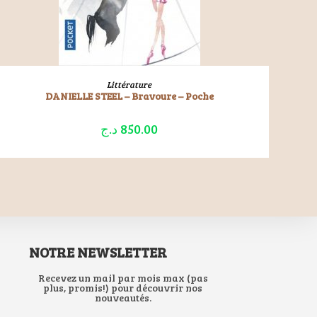
LIRE LA SUITE
Littérature
DANIELLE STEEL – Bravoure – Poche
د.ج
850.00
NOTRE NEWSLETTER
Recevez un mail par mois max (pas
plus, promis!) pour découvrir nos
nouveautés.