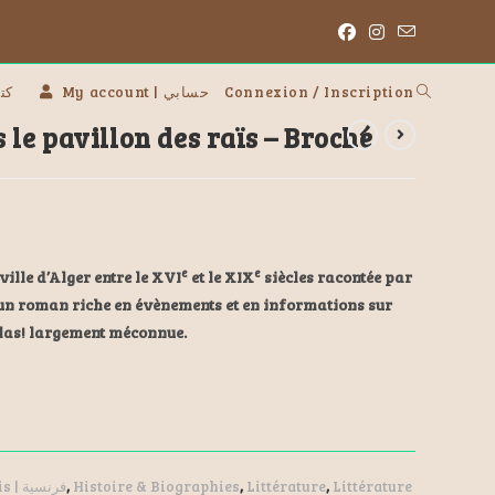
 | كتب
My account | حسابي
Connexion / Inscription
le pavillon des raïs – Broché
e
e
 ville d’Alger entre le XVI
et le XIX
siècles racontée par
t un roman riche en évènements et en informations sur
hélas! largement méconnue.
Français | فرنسية
,
Histoire & Biographies
,
Littérature
,
Littérature