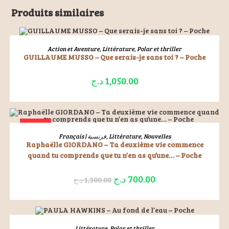
Produits similaires
ÉPUISÉ
LIRE LA SUITE
Action et Aventure
,
Littérature
,
Polar et thriller
GUILLAUME MUSSO – Que serais-je sans toi ? – Poche
د.ج
1,050.00
ÉPUISÉ
LIRE LA SUITE
Français | فرنسية
,
Littérature
,
Nouvelles
Raphaëlle GIORDANO – Ta deuxième vie commence
quand tu comprends que tu n’en as qu’une… – Poche
د.ج
700.00
د.ج
1,300.00
ÉPUISÉ
LIRE LA SUITE
Littérature
,
Polar et thriller