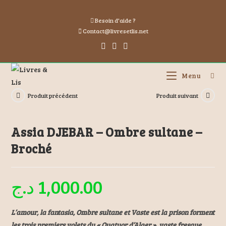
Besoin d'aide ?
Contact@livresetlis.net
Menu
Produit précédent
Produit suivant
Assia DJEBAR – Ombre sultane –
Broché
د.ج
1,000.00
L’amour, la fantasia, Ombre sultane et Vaste est la prison forment
les trois premiers volets du « Quatuor d’Alger », vaste fresque