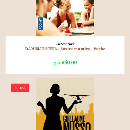
LIRE LA SUITE
Littérature
DANIELLE STEEL – Sœurs et amies – Poche
د.ج
850.00
ÉPUISÉ