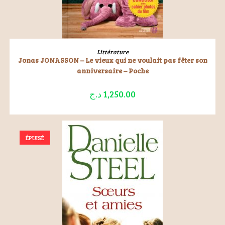
LIRE LA SUITE
Littérature
Jonas JONASSON – Le vieux qui ne voulait pas fêter son
anniversaire – Poche
د.ج
1,250.00
ÉPUISÉ