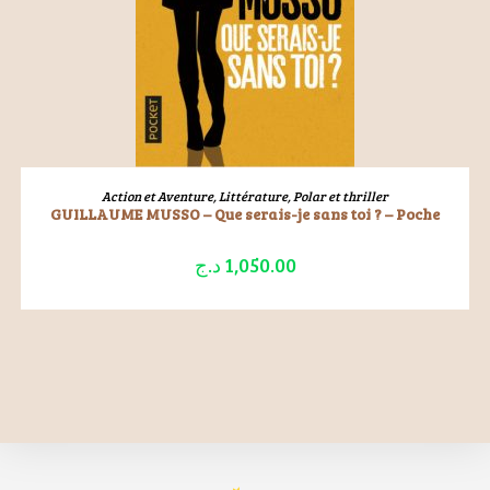
LIRE LA SUITE
Action et Aventure
,
Littérature
,
Polar et thriller
GUILLAUME MUSSO – Que serais-je sans toi ? – Poche
د.ج
1,050.00