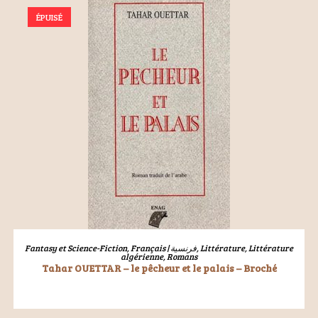
ÉPUISÉ
LIRE LA SUITE
Fantasy et Science-Fiction
,
Français | فرنسية
,
Littérature
,
Littérature
algérienne
,
Romans
Tahar OUETTAR – le pêcheur et le palais – Broché