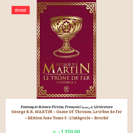
ÉPUISÉ
LIRE LA SUITE
Fantasy et Science-Fiction
,
Français | فرنسية
,
Littérature
George R.R. MARTIN – Game Of Thrones, Le trône de fer
– Edition luxe Tome 3 : L’intégrale – Broché
د.ج
1,250.00