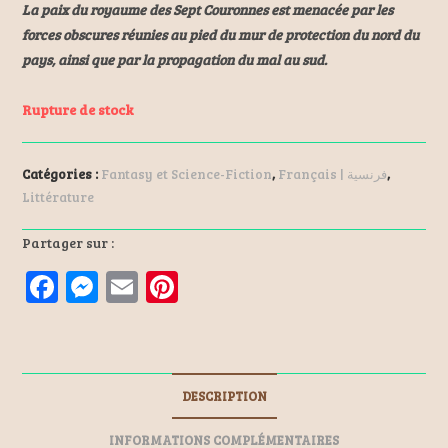
La paix du royaume des Sept Couronnes est menacée par les
forces obscures réunies au pied du mur de protection du nord du
pays, ainsi que par la propagation du mal au sud.
Rupture de stock
Catégories :
Fantasy et Science-Fiction
,
Français | فرنسية
,
Littérature
Partager sur :
F
M
E
Pi
a
es
m
nt
ce
se
ai
er
b
n
l
es
DESCRIPTION
o
ge
t
o
r
INFORMATIONS COMPLÉMENTAIRES