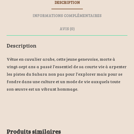
DESCRIPTION
o
ge
t
o
r
INFORMATIONS COMPLÉMENTAIRES
k
AVIS (0)
Description
Vêtue en cavalier arabe, cette jeune genevoise, morte à
vingt-sept ans a passé l’essentiel de sa courte vie à arpenter
les pistes du Sahara non pas pour l’explorer mais pour se
fondre dans une culture et un mode de vie auxquels toute
son œuvre est un vibrant hommage.
Produits similaires