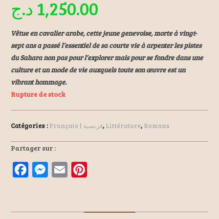
د.ج
1,250.00
Vêtue en cavalier arabe, cette jeune genevoise, morte à vingt-
sept ans a passé l’essentiel de sa courte vie à arpenter les pistes
du Sahara non pas pour l’explorer mais pour se fondre dans une
culture et un mode de vie auxquels toute son œuvre est un
vibrant hommage.
Rupture de stock
Catégories :
Français | فرنسية
,
Littérature
,
Romans
Partager sur :
F
M
E
Pi
a
es
m
nt
ce
se
ai
er
b
n
l
es