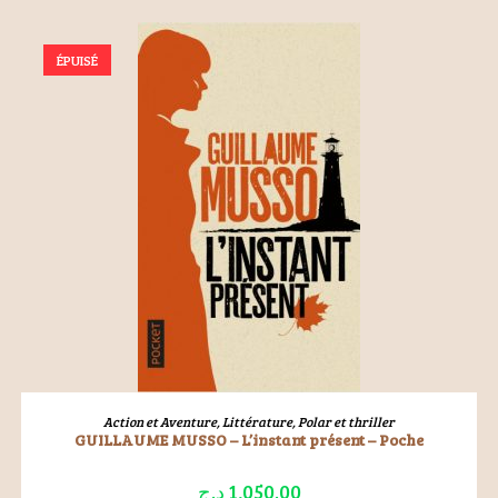
ÉPUISÉ
LIRE LA SUITE
Action et Aventure
,
Littérature
,
Polar et thriller
GUILLAUME MUSSO – L’instant présent – Poche
د.ج
1,050.00