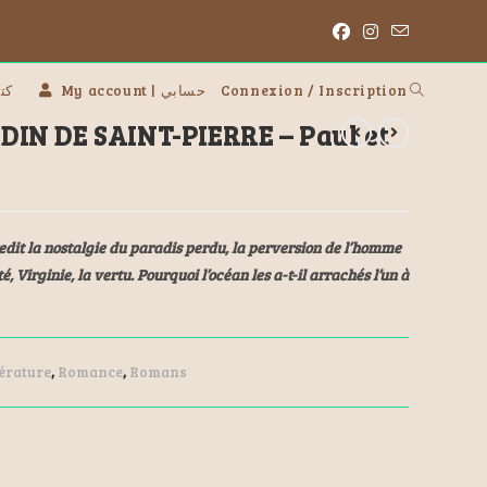
 | كتب
My account | حسابي
Connexion / Inscription
IN DE SAINT-PIERRE – Paul et
edit la nostalgie du paradis perdu, la perversion de l’homme
é, Virginie, la vertu. Pourquoi l’océan les a-t-il arrachés l’un à
térature
,
Romance
,
Romans