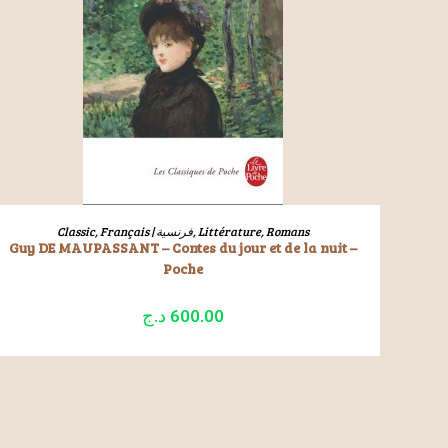
LIRE LA SUITE
Classic
,
Français | فرنسية
,
Littérature
,
Romans
Guy DE MAUPASSANT – Contes du jour et de la nuit –
Poche
د.ج
600.00