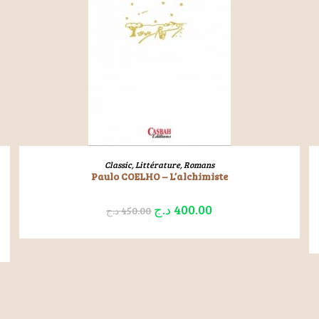
LIRE LA SUITE
Classic
,
Littérature
,
Romans
Paulo COELHO – L’alchimiste
د.ج
400.00
د.ج
450.00