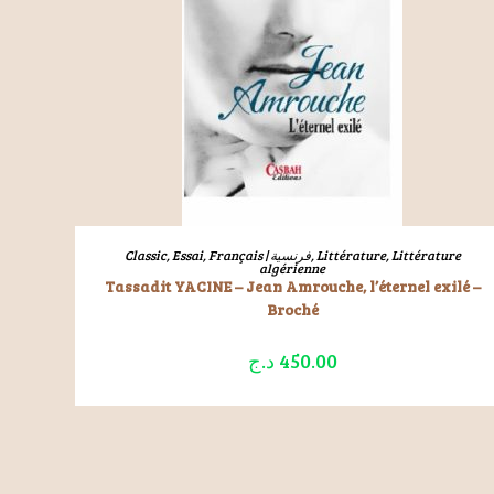
LIRE LA SUITE
Classic
,
Essai
,
Français | فرنسية
,
Littérature
,
Littérature
algérienne
Tassadit YACINE – Jean Amrouche, l’éternel exilé –
Broché
د.ج
450.00