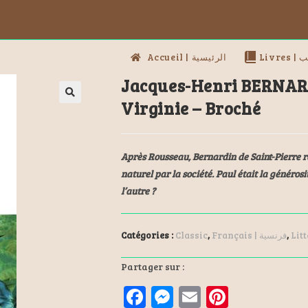
Livres
Accueil | الرئيسية
Jacques-Henri BERNARD
Virginie – Broché
Après Rousseau, Bernardin de Saint-Pierre r
naturel par la société. Paul était la générosit
l’autre ?
Catégories :
Classic
,
Français | فرنسية
,
Lit
Partager sur :
F
M
E
Pi