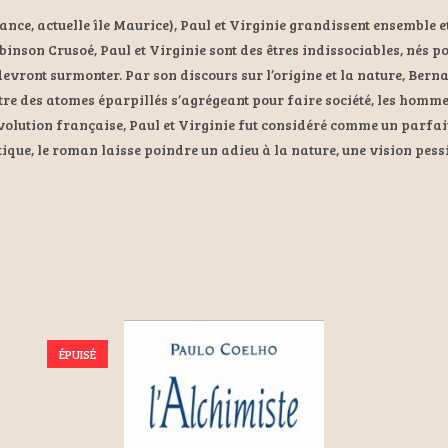
France, actuelle île Maurice), Paul et Virginie grandissent ensemble e
binson Crusoé, Paul et Virginie sont des êtres indissociables, nés pou
devront surmonter. Par son discours sur l’origine et la nature, Bern
d’être des atomes éparpillés s’agrégeant pour faire société, les h
Révolution française, Paul et Virginie fut considéré comme un parfa
otique, le roman laisse poindre un adieu à la nature, une vision pessi
ÉPUISÉ