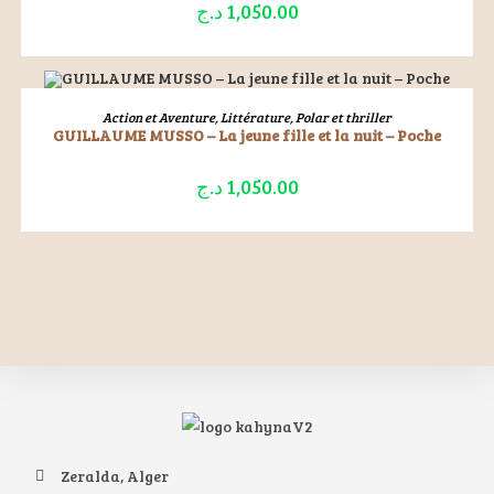
د.ج
1,050.00
ÉPUISÉ
LIRE LA SUITE
Action et Aventure
,
Littérature
,
Polar et thriller
GUILLAUME MUSSO – La jeune fille et la nuit – Poche
د.ج
1,050.00
Zeralda, Alger