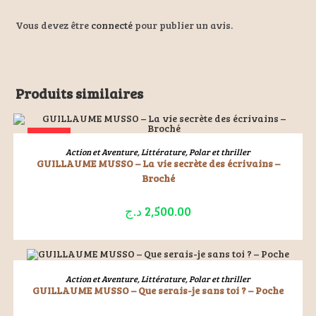
Vous devez être
connecté
pour publier un avis.
Produits similaires
ÉPUISÉ
LIRE LA SUITE
Action et Aventure
,
Littérature
,
Polar et thriller
GUILLAUME MUSSO – La vie secrète des écrivains –
Broché
د.ج
2,500.00
ÉPUISÉ
LIRE LA SUITE
Action et Aventure
,
Littérature
,
Polar et thriller
GUILLAUME MUSSO – Que serais-je sans toi ? – Poche