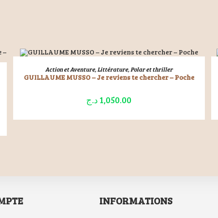
ÉPUISÉ
LIRE LA SUITE
Action et Aventure
,
Littérature
,
Polar et thriller
GUILLAUME MUSSO – Je reviens te chercher – Poche
د.ج
1,050.00
MPTE
INFORMATIONS