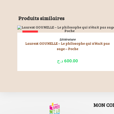
Produits similaires
ÉPUISÉ
LIRE LA SUITE
Littérature
Laurent GOUNELLE – Le philosophe qui n’était pas
sage – Poche
د.ج
600.00
MON CO