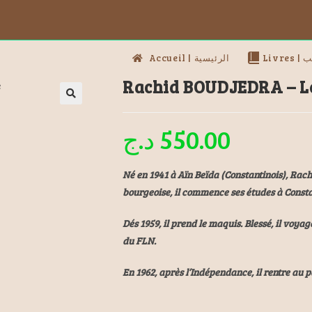
Livres
Accueil | الرئيسية
Rachid BOUDJEDRA – Le
د.ج
550.00
Né en 1941 à Aïn Beïda (Constantinois), Rach
bourgeoise, il commence ses études à Constan
Dés 1959, il prend le maquis. Blessé, il voyag
du FLN.
En 1962, après l’Indépendance, il rentre au p