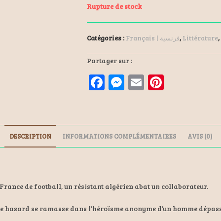
Rupture de stock
Catégories :
Français | فرنسية
,
Littérature
,
Partager sur :
F
M
E
Pi
a
es
m
nt
ce
se
ai
er
b
n
l
es
DESCRIPTION
INFORMATIONS COMPLÉMENTAIRES
AVIS (0)
o
ge
t
o
r
k
rance de football, un résistant algérien abat un collaborateur.
é et de hasard se ramasse dans l’héroïsme anonyme d’un homme dépas