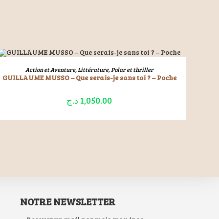
ÉPUISÉ
LIRE LA SUITE
Action et Aventure
,
Littérature
,
Polar et thriller
GUILLAUME MUSSO – Que serais-je sans toi ? – Poche
د.ج
1,050.00
NOTRE NEWSLETTER