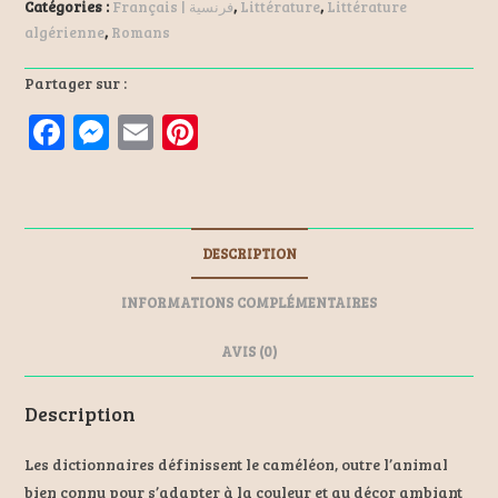
Catégories :
Français | فرنسية
,
Littérature
,
Littérature
algérienne
,
Romans
Partager sur :
F
M
E
Pi
a
es
m
nt
ce
se
ai
er
b
n
l
es
DESCRIPTION
o
ge
t
o
r
INFORMATIONS COMPLÉMENTAIRES
k
AVIS (0)
Description
Les dictionnaires définissent le caméléon, outre l’animal
bien connu pour s’adapter à la couleur et au décor ambiant