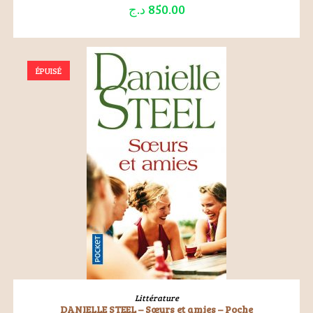
د.ج
850.00
ÉPUISÉ
LIRE LA SUITE
Littérature
DANIELLE STEEL – Sœurs et amies – Poche