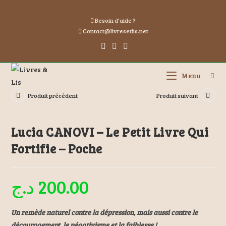
Besoin d'aide ?
Contact@livresetlis.net
Menu
Produit précédent
Produit suivant
Lucia CANOVI – Le Petit Livre Qui
Fortifie – Poche
د.ج
200.00
Un remède naturel contre la dépression, mais aussi contre le
découragement, le négativisme et la faiblesse !