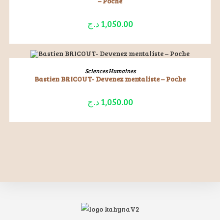
– Poche
د.ج
1,050.00
ÉPUISÉ
LIRE LA SUITE
Sciences Humaines
Bastien BRICOUT- Devenez mentaliste – Poche
د.ج
1,050.00