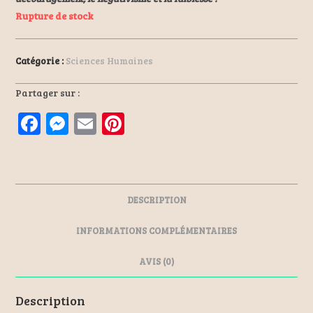
Rupture de stock
Catégorie :
Sciences Humaines
Partager sur :
F
M
E
Pi
a
es
m
nt
ce
se
ai
er
b
n
l
es
DESCRIPTION
o
ge
t
o
r
INFORMATIONS COMPLÉMENTAIRES
k
AVIS (0)
Description