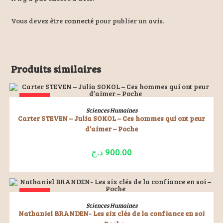
Vous devez être
connecté
pour publier un avis.
Produits similaires
ÉPUISÉ
LIRE LA SUITE
Sciences Humaines
Carter STEVEN – Julia SOKOL – Ces hommes qui ont peur
d’aimer – Poche
د.ج
900.00
ÉPUISÉ
LIRE LA SUITE
Sciences Humaines
Nathaniel BRANDEN- Les six clés de la confiance en soi